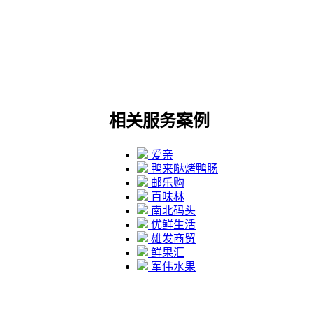
相关服务案例
爱亲
鸭来哒烤鸭肠
邮乐购
百味林
南北码头
优鲜生活
雄发商贸
鲜果汇
军伟水果