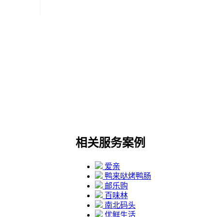
相关服务案例
爱亲
鸭来哒烤鸭肠
邮乐购
百味林
南北码头
优鲜生活