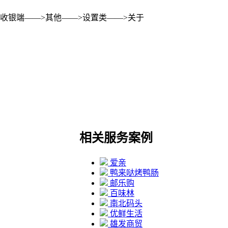
收银端——>其他——>设置类——>关于
相关服务案例
爱亲
鸭来哒烤鸭肠
邮乐购
百味林
南北码头
优鲜生活
雄发商贸