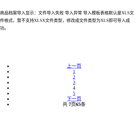
商品档案导入显示：文件导入失败 导入异常 导入模板表格默认是XLS文
件格式，暂不支持XLSX文件类型，修改成文件类型为XLS即可导入成
功。
上一页
1
2
3
4
5
下一页
共
7
页
65
条