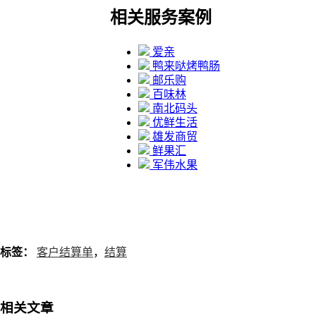
相关服务案例
爱亲
鸭来哒烤鸭肠
邮乐购
百味林
南北码头
优鲜生活
雄发商贸
鲜果汇
军伟水果
标签：
客户结算单
，
结算
相关文章