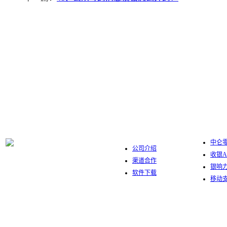
中仑数字
关于我们
中仑零
公司介绍
收银A
渠道合作
银响
软件下载
移动