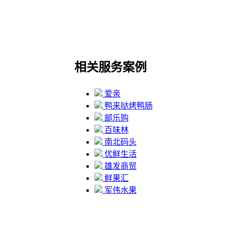
相关服务案例
爱亲
鸭来哒烤鸭肠
邮乐购
百味林
南北码头
优鲜生活
雄发商贸
鲜果汇
军伟水果