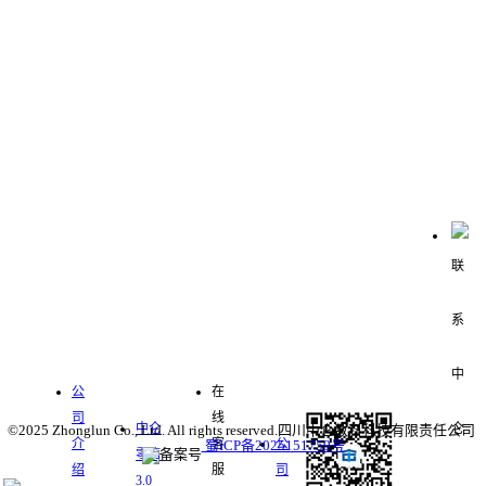
联系我们
关于我
服务支
中仑数
们
持
字化零
新闻中
售
心
公
在
司
线
中仑
©2025 Zhonglun Co., Ltd. All rights reserved.四川中仑数科科技有限责任公司
介
客
公
蜀ICP备2025151759号
零售
绍
服
司
3.0