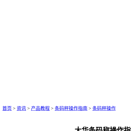
首页
>
资讯
>
产品教程
>
条码秤操作指南
>
条码秤操作
大华条码称操作指