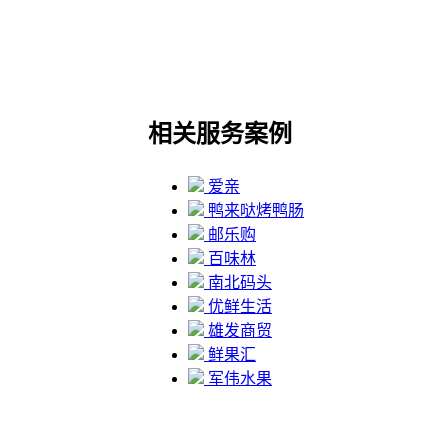
相关服务案例
爱亲
鸭来哒烤鸭肠
邮乐购
百味林
南北码头
优鲜生活
雄发商贸
鲜果汇
军伟水果