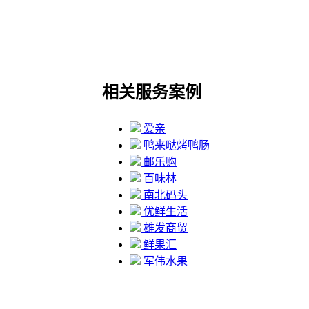
相关服务案例
爱亲
鸭来哒烤鸭肠
邮乐购
百味林
南北码头
优鲜生活
雄发商贸
鲜果汇
军伟水果