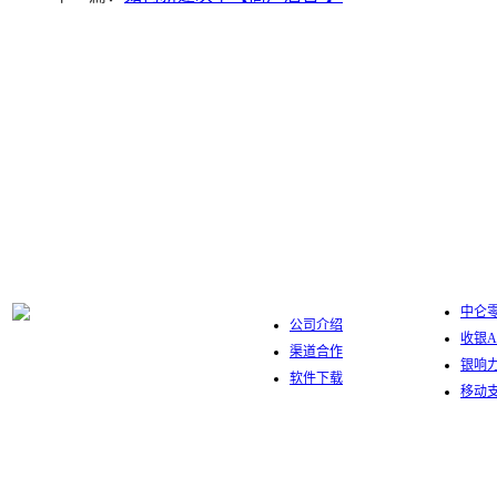
中仑数字
关于我们
中仑零
公司介绍
收银A
渠道合作
银响
软件下载
移动