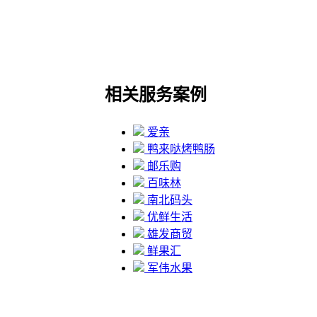
相关服务案例
爱亲
鸭来哒烤鸭肠
邮乐购
百味林
南北码头
优鲜生活
雄发商贸
鲜果汇
军伟水果