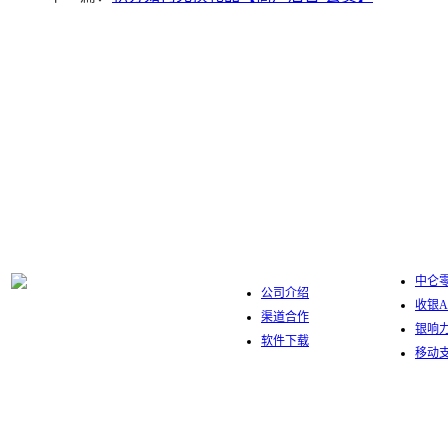
中仑数字
关于我们
中仑零
公司介绍
收银A
渠道合作
银响
软件下载
移动