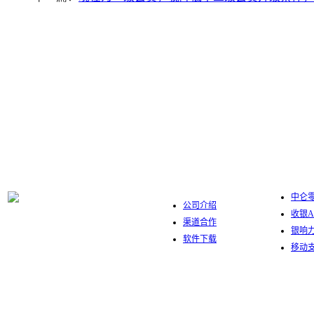
中仑数字
关于我们
中仑零
公司介绍
收银A
渠道合作
银响
软件下载
移动