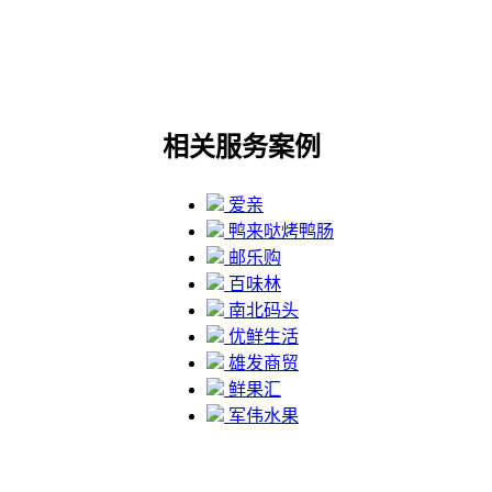
相关服务案例
爱亲
鸭来哒烤鸭肠
邮乐购
百味林
南北码头
优鲜生活
雄发商贸
鲜果汇
军伟水果