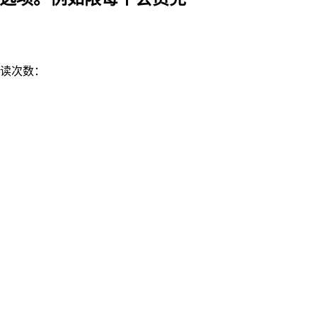
读次数：
。