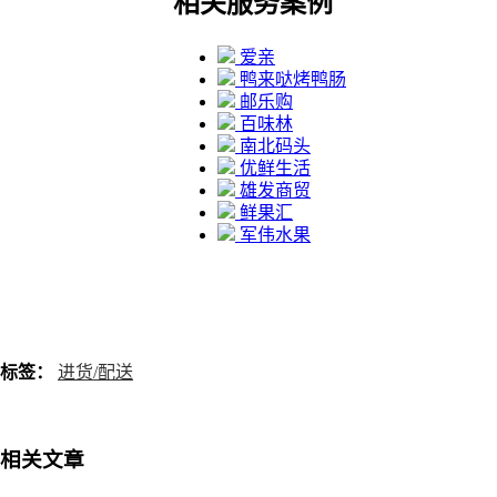
相关服务案例
爱亲
鸭来哒烤鸭肠
邮乐购
百味林
南北码头
优鲜生活
雄发商贸
鲜果汇
军伟水果
标签：
进货/配送
相关文章