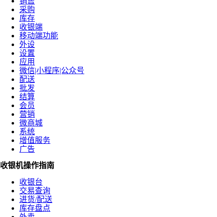
销售
采购
库存
收银端
移动端功能
外设
设置
应用
微信|小程序|公众号
配送
批发
结算
会员
营销
微商城
系统
增值服务
广告
收银机操作指南
收银台
交易查询
进货/配送
库存盘点
外卖