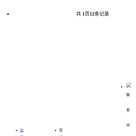
共
1
页
12
条记录
联系我们
关于我
服务支
中仑数
们
持
字化零
新闻中
售
心
公
在