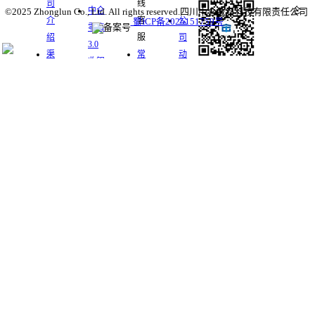
司
线
中仑
©2025 Zhonglun Co., Ltd. All rights reserved.四川中仑数科科技有限责任公司
介
客
公
蜀ICP备2025151759号
零售
绍
服
司
3.0
400-
渠
常
动
收银
道
见
态
APP
关注中仑公众
合
问
行
993-
银响
号
作
题
业
力微
软
软
咨
3621
商城
件
件
询
移动
地
下
下
支付
址：
载
载
成都
高新
区石
羊场
路777
号