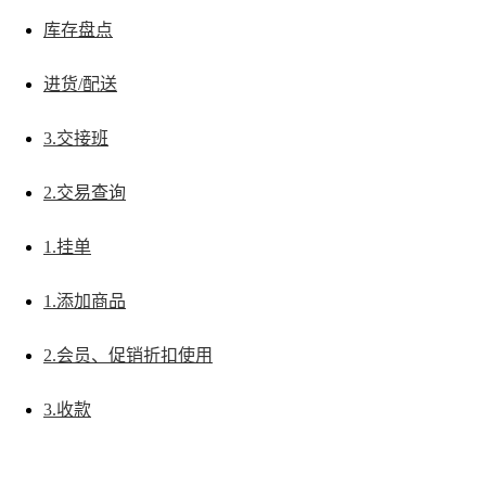
库存盘点
进货/配送
3.交接班
2.交易查询
1.挂单
1.添加商品
2.会员、促销折扣使用
3.收款