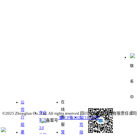
联系我们
关于我
服务支
中仑数
们
持
字化零
新闻中
售
心
公
在
司
线
中仑
©2025 Zhonglun Co., Ltd. All rights reserved.四川中仑数科科技有限责任公司
介
客
公
蜀ICP备2025151759号
零售
绍
服
司
3.0
400-
渠
常
动
收银
道
见
态