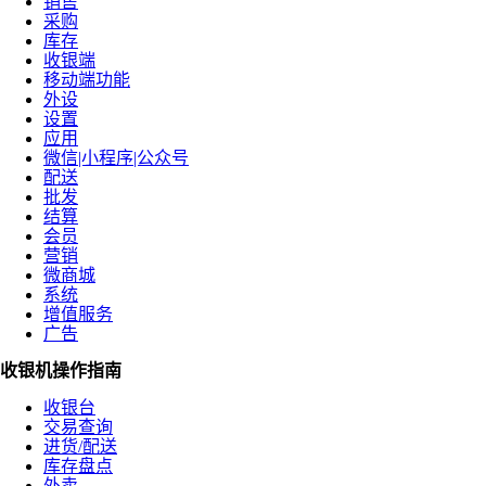
销售
采购
库存
收银端
移动端功能
外设
设置
应用
微信|小程序|公众号
配送
批发
结算
会员
营销
微商城
系统
增值服务
广告
收银机操作指南
收银台
交易查询
进货/配送
库存盘点
外卖