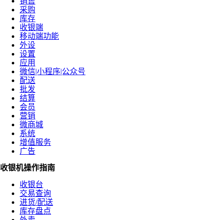
销售
采购
库存
收银端
移动端功能
外设
设置
应用
微信|小程序|公众号
配送
批发
结算
会员
营销
微商城
系统
增值服务
广告
收银机操作指南
收银台
交易查询
进货/配送
库存盘点
外卖