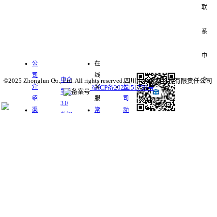
关于我
服务支
中仑数
们
持
字化零
新闻中
售
心
公
在
司
线
中仑
©2025 Zhonglun Co., Ltd. All rights reserved.四川中仑数科科技有限责任公司
介
客
公
蜀ICP备2025151759号
零售
绍
服
司
3.0
400-
渠
常
动
收银
道
见
态
APP
关注中仑公众
合
问
行
993-
银响
号
作
题
业
力微
软
软
咨
3621
商城
件
件
询
移动
地
下
下
支付
址：
载
载
成都
高新