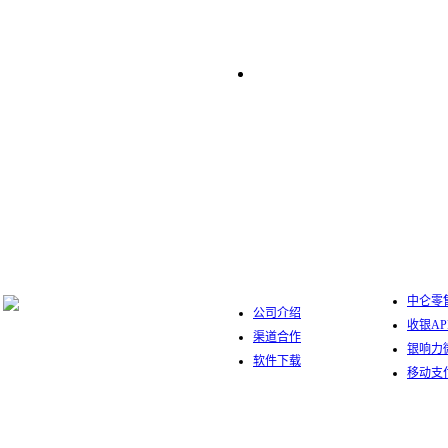
中仑数字
关于我们
中仑零售
公司介绍
收银AP
渠道合作
银响力
软件下载
移动支