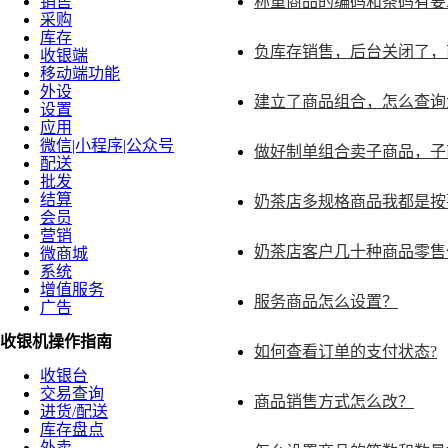
销售
称重商品的编码和条码有要
采购
库存
负库存销售，后台关闭了，
收银端
移动端功能
外设
建立了商品组合，怎么查询
设置
应用
微信|小程序|公众号
做好制单组合卖子商品，子
配送
批发
结算
奶茶店多规格商品我都是按
会员
营销
奶茶店客户几十种商品零售
微商城
系统
增值服务
服务商品怎么设置？
广告
收银机操作指南
如何查看订单的支付状态?
收银台
交易查询
商品销售方式怎么改？
进货/配送
库存盘点
外卖