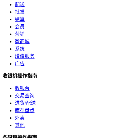
配送
批发
结算
会员
营销
微商城
系统
增值服务
广告
收银机操作指南
收银台
交易查询
进货/配送
库存盘点
外卖
其他
条码秤操作指南